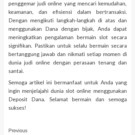
penggemar judi online yang mencari kemudahan,
keamanan, dan efisiensi dalam bertransaksi.
Dengan mengikuti langkah-langkah di atas dan
menggunakan Dana dengan bijak, Anda dapat
meningkatkan pengalaman bermain slot secara
signifikan. Pastikan untuk selalu bermain secara
bertanggung jawab dan nikmati setiap momen di
dunia judi online dengan perasaan tenang dan
santai.
Semoga artikel ini bermanfaat untuk Anda yang
ingin menjelajahi dunia slot online menggunakan
Deposit Dana. Selamat bermain dan semoga
sukses!
Post
Previous