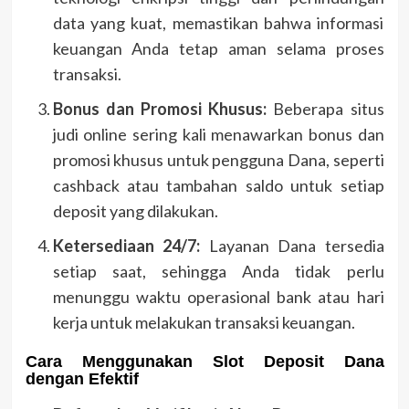
data yang kuat, memastikan bahwa informasi
keuangan Anda tetap aman selama proses
transaksi.
Bonus dan Promosi Khusus:
Beberapa situs
judi online sering kali menawarkan bonus dan
promosi khusus untuk pengguna Dana, seperti
cashback atau tambahan saldo untuk setiap
deposit yang dilakukan.
Ketersediaan 24/7:
Layanan Dana tersedia
setiap saat, sehingga Anda tidak perlu
menunggu waktu operasional bank atau hari
kerja untuk melakukan transaksi keuangan.
Cara Menggunakan Slot Deposit Dana
dengan Efektif