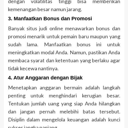
dengan volatilitas tinggi bisa memberikan
kemenangan besar namun jarang.
3. Manfaatkan Bonus dan Promosi
Banyak situs judi online menawarkan bonus dan
promosi menarik untuk pemain baru maupun yang
sudah lama. Manfaatkan bonus ini untuk
meningkatkan modal Anda. Namun, pastikan Anda
membaca syarat dan ketentuan yang berlaku agar
tidak kecewa nantinya.
4. Atur Anggaran dengan Bijak
Menetapkan anggaran bermain adalah langkah
penting untuk menghindari kerugian besar.
Tentukan jumlah uang yang siap Anda hilangkan
dan jangan pernah melebihi batas tersebut.
Disiplin dalam mengelola keuangan adalah kunci
sukses jangka panjang.