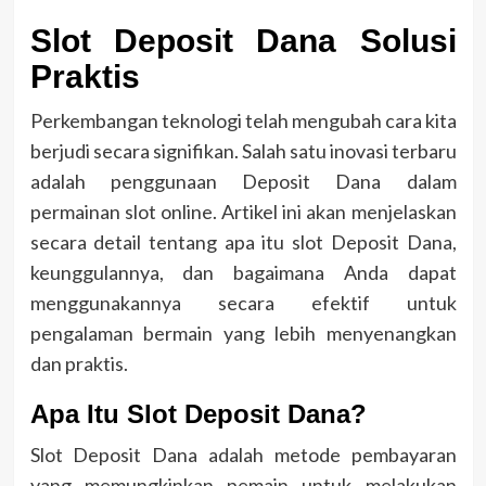
Slot Deposit Dana Solusi
Praktis
Perkembangan teknologi telah mengubah cara kita
berjudi secara signifikan. Salah satu inovasi terbaru
adalah penggunaan Deposit Dana dalam
permainan slot online. Artikel ini akan menjelaskan
secara detail tentang apa itu slot Deposit Dana,
keunggulannya, dan bagaimana Anda dapat
menggunakannya secara efektif untuk
pengalaman bermain yang lebih menyenangkan
dan praktis.
Apa Itu Slot Deposit Dana?
Slot Deposit Dana adalah metode pembayaran
yang memungkinkan pemain untuk melakukan