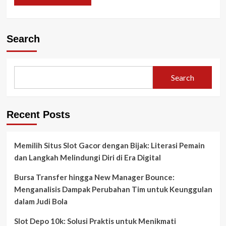
Search
Search
Recent Posts
Memilih Situs Slot Gacor dengan Bijak: Literasi Pemain
dan Langkah Melindungi Diri di Era Digital
Bursa Transfer hingga New Manager Bounce:
Menganalisis Dampak Perubahan Tim untuk Keunggulan
dalam Judi Bola
Slot Depo 10k: Solusi Praktis untuk Menikmati