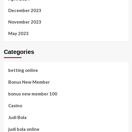
December 2023
November 2023
May 2023
Categories
betting online
Bonus New Member
bonus new member 100
Casino
Judi Bola
judi bola online