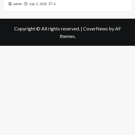
admin
July 3, 2026
0
Copyright © All rights reserved.
|
CoverNews
by AF
themes.