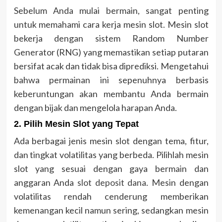
Sebelum Anda mulai bermain, sangat penting
untuk memahami cara kerja mesin slot. Mesin slot
bekerja dengan sistem Random Number
Generator (RNG) yang memastikan setiap putaran
bersifat acak dan tidak bisa diprediksi. Mengetahui
bahwa permainan ini sepenuhnya berbasis
keberuntungan akan membantu Anda bermain
dengan bijak dan mengelola harapan Anda.
2. Pilih Mesin Slot yang Tepat
Ada berbagai jenis mesin slot dengan tema, fitur,
dan tingkat volatilitas yang berbeda. Pilihlah mesin
slot yang sesuai dengan gaya bermain dan
anggaran Anda
slot deposit dana
. Mesin dengan
volatilitas rendah cenderung memberikan
kemenangan kecil namun sering, sedangkan mesin