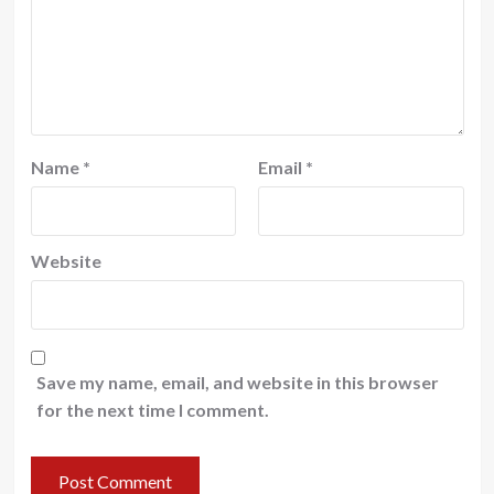
Name
*
Email
*
Website
Save my name, email, and website in this browser
for the next time I comment.