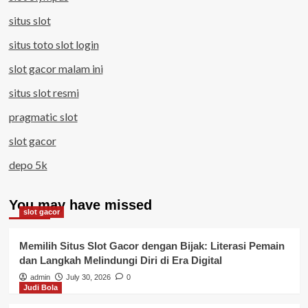
situs slot
situs toto slot login
slot gacor malam ini
situs slot resmi
pragmatic slot
slot gacor
depo 5k
You may have missed
slot gacor
Memilih Situs Slot Gacor dengan Bijak: Literasi Pemain
dan Langkah Melindungi Diri di Era Digital
admin
July 30, 2026
0
Judi Bola