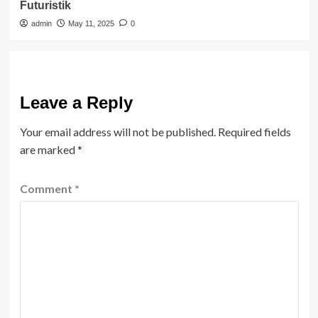
Futuristik
admin
May 11, 2025
0
Leave a Reply
Your email address will not be published.
Required fields
are marked
*
Comment
*