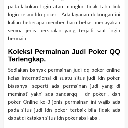
pada lakukan login atau mungkin tidak tahu link
login resmi Idn poker . Ada layanan dukungan ini
kalian beberapa member baru bebas menayakan
semua jenis persoalan yang terjadi saat ingin
bermain.
Koleksi Permainan Judi Poker QQ
Terlengkap.
Sediakan banyak permainan judi qq poker online
kelas International di suatu situs judi Idn poker
biasanya. seperti ada permainan judi yang di
meminati yakni ada bandarqq , Idn poker , dan
poker Online ke-3 jenis permainan ini wajib ada
pada situs judi Idn poker terbaik bila tidak ada
dapat di katakan situs Idn poker abal-abal.