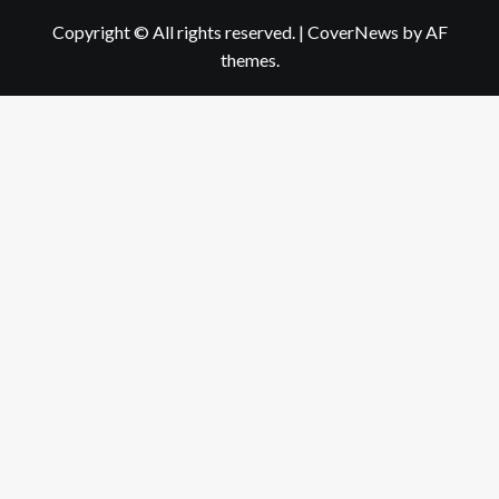
Copyright © All rights reserved.
|
CoverNews
by AF
themes.