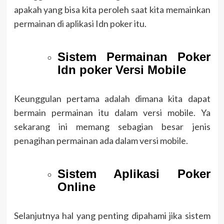
apakah yang bisa kita peroleh saat kita memainkan
permainan di aplikasi Idn poker itu.
Sistem Permainan Poker
Idn poker Versi Mobile
Keunggulan pertama adalah dimana kita dapat
bermain permainan itu dalam versi mobile. Ya
sekarang ini memang sebagian besar jenis
penagihan permainan ada dalam versi mobile.
Sistem Aplikasi Poker
Online
Selanjutnya hal yang penting dipahami jika sistem