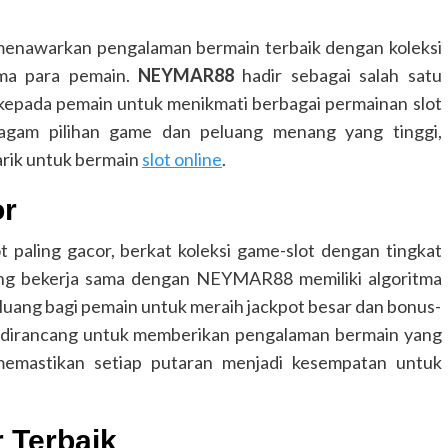
 menawarkan pengalaman bermain terbaik dengan koleksi
tama para pemain.
NEYMAR88
hadir sebagai salah satu
 kepada pemain untuk menikmati berbagai permainan slot
eragam pilihan game dan peluang menang yang tinggi,
rik untuk bermain
slot online
.
or
 paling gacor, berkat koleksi game-slot dengan tingkat
ang bekerja sama dengan NEYMAR88 memiliki algoritma
uang bagi pemain untuk meraih jackpot besar dan bonus-
n dirancang untuk memberikan pengalaman bermain yang
emastikan setiap putaran menjadi kesempatan untuk
 Terbaik