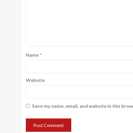
Name
*
Website
Save my name, email, and website in this brow