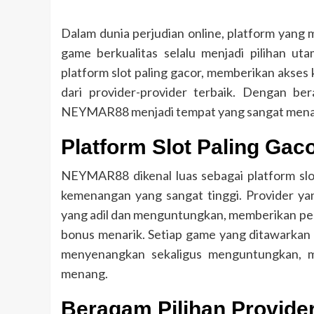
Dalam dunia perjudian online, platform yang
game berkualitas selalu menjadi pilihan u
platform slot paling gacor, memberikan akses
dari provider-provider terbaik. Dengan b
NEYMAR88 menjadi tempat yang sangat mena
Platform Slot Paling Gac
NEYMAR88 dikenal luas sebagai platform slot
kemenangan yang sangat tinggi. Provider y
yang adil dan menguntungkan, memberikan pel
bonus menarik. Setiap game yang ditawarka
menyenangkan sekaligus menguntungkan, m
menang.
Beragam Pilihan Provider