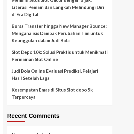
Memilih Situs Slot Gacor dengan Bijak:
Literasi Pemain dan Langkah Melindungi Diri
di Era Digital
Bursa Transfer hingga New Manager Bounce:
Menganalisis Dampak Perubahan Tim untuk
Keunggulan dalam Judi Bola
Slot Depo 10k: Solusi Praktis untuk Menikmati
Permainan Slot Online
Judi Bola Online Evaluasi Prediksi, Pelajari
Hasil Setelah Laga
Kesempatan Emas di Situs Slot depo 5k
Terpercaya
Recent Comments