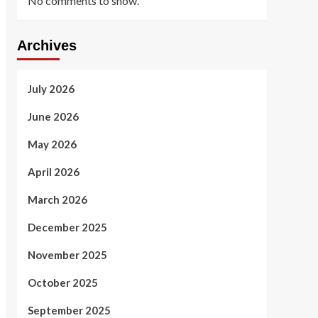
No comments to show.
Archives
July 2026
June 2026
May 2026
April 2026
March 2026
December 2025
November 2025
October 2025
September 2025