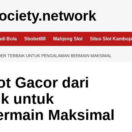
ciety.network
udi Bola
Sbobet88
Mahjong Slot
Situs Slot Kamboj
DER TERBAIK UNTUK PENGALAMAN BERMAIN MAKSIMAL
t Gacor dari
ik untuk
ermain Maksimal