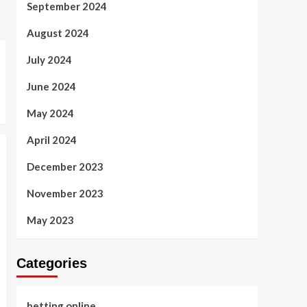
September 2024
August 2024
July 2024
June 2024
May 2024
April 2024
December 2023
November 2023
May 2023
Categories
betting online