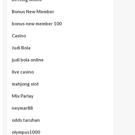
Bonus New Member
bonus new member 100
Casino
Judi Bola
judi bola online
live casino
mahjong slot
Mix Parlay
neymar88
odds taruhan
olympus1000