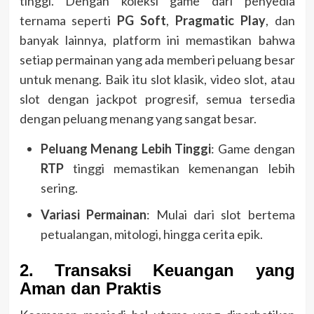
tinggi. Dengan koleksi game dari penyedia
ternama seperti
PG Soft
,
Pragmatic Play
, dan
banyak lainnya, platform ini memastikan bahwa
setiap permainan yang ada memberi peluang besar
untuk menang. Baik itu slot klasik, video slot, atau
slot dengan jackpot progresif, semua tersedia
dengan peluang menang yang sangat besar.
Peluang Menang Lebih Tinggi
: Game dengan
RTP
tinggi memastikan kemenangan lebih
sering.
Variasi Permainan
: Mulai dari slot bertema
petualangan, mitologi, hingga cerita epik.
2.
Transaksi Keuangan yang
Aman dan Praktis