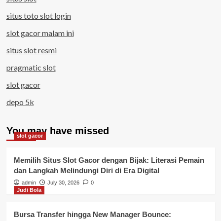
situs toto slot login
slot gacor malam ini
situs slot resmi
pragmatic slot
slot gacor
depo 5k
You may have missed
slot gacor
Memilih Situs Slot Gacor dengan Bijak: Literasi Pemain
dan Langkah Melindungi Diri di Era Digital
admin
July 30, 2026
0
Judi Bola
Bursa Transfer hingga New Manager Bounce: