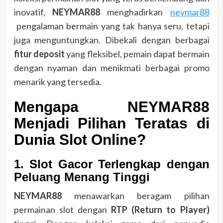
inovatif,
NEYMAR88
menghadirkan
neymar88
pengalaman bermain yang tak hanya seru, tetapi
juga menguntungkan. Dibekali dengan berbagai
fitur deposit
yang fleksibel, pemain dapat bermain
dengan nyaman dan menikmati berbagai promo
menarik yang tersedia.
Mengapa
NEYMAR88
Menjadi Pilihan Teratas di
Dunia Slot Online?
1.
Slot Gacor Terlengkap dengan
Peluang Menang Tinggi
NEYMAR88
menawarkan beragam pilihan
permainan slot dengan
RTP (Return to Player)