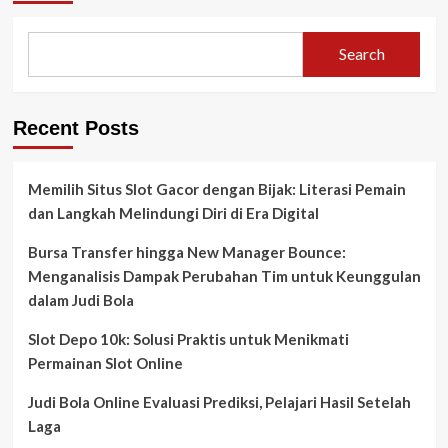
Search
Recent Posts
Memilih Situs Slot Gacor dengan Bijak: Literasi Pemain
dan Langkah Melindungi Diri di Era Digital
Bursa Transfer hingga New Manager Bounce:
Menganalisis Dampak Perubahan Tim untuk Keunggulan
dalam Judi Bola
Slot Depo 10k: Solusi Praktis untuk Menikmati
Permainan Slot Online
Judi Bola Online Evaluasi Prediksi, Pelajari Hasil Setelah
Laga