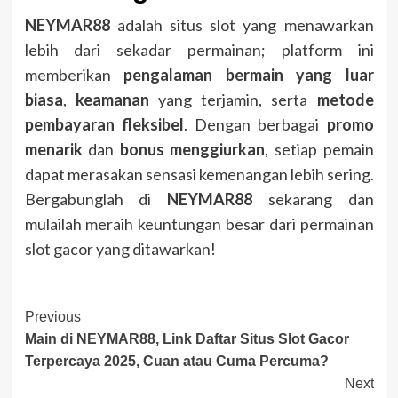
NEYMAR88
adalah situs slot yang menawarkan
lebih dari sekadar permainan; platform ini
memberikan
pengalaman bermain yang luar
biasa
,
keamanan
yang terjamin, serta
metode
pembayaran fleksibel
. Dengan berbagai
promo
menarik
dan
bonus menggiurkan
, setiap pemain
dapat merasakan sensasi kemenangan lebih sering.
Bergabunglah di
NEYMAR88
sekarang dan
mulailah meraih keuntungan besar dari permainan
slot gacor yang ditawarkan!
Post
Previous
Main di NEYMAR88, Link Daftar Situs Slot Gacor
Navigation
Terpercaya 2025, Cuan atau Cuma Percuma?
Next