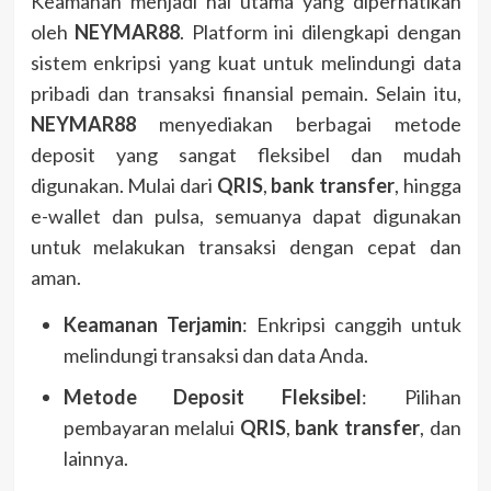
Keamanan menjadi hal utama yang diperhatikan
oleh
NEYMAR88
. Platform ini dilengkapi dengan
sistem enkripsi yang kuat untuk melindungi data
pribadi dan transaksi finansial pemain. Selain itu,
NEYMAR88
menyediakan berbagai metode
deposit yang sangat fleksibel dan mudah
digunakan. Mulai dari
QRIS
,
bank transfer
, hingga
e-wallet dan pulsa, semuanya dapat digunakan
untuk melakukan transaksi dengan cepat dan
aman.
Keamanan Terjamin
: Enkripsi canggih untuk
melindungi transaksi dan data Anda.
Metode Deposit Fleksibel
: Pilihan
pembayaran melalui
QRIS
,
bank transfer
, dan
lainnya.