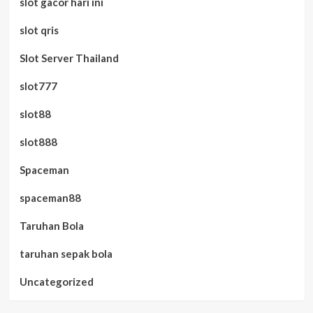
slot gacor hari ini
slot qris
Slot Server Thailand
slot777
slot88
slot888
Spaceman
spaceman88
Taruhan Bola
taruhan sepak bola
Uncategorized