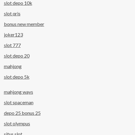
slot depo 10k
slot qris
bonus new member
joker123
slot 777
slot depo 20
mahjong
slot depo 5k
mahjong ways
slot spaceman
depo 25 bonus 25
slot olympus
situs slot