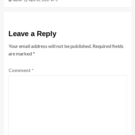
Leave a Reply
Your email address will not be published.
Required fields
are marked
*
Comment
*