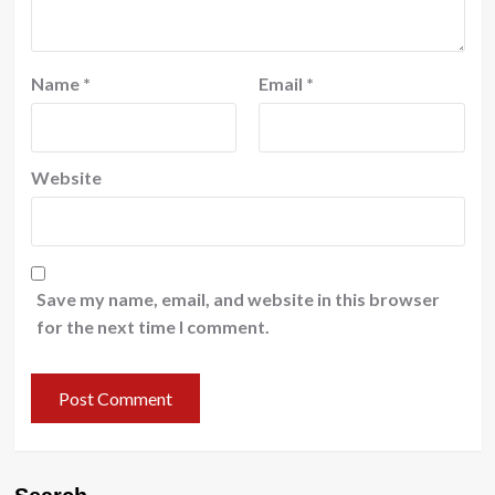
Name
*
Email
*
Website
Save my name, email, and website in this browser
for the next time I comment.