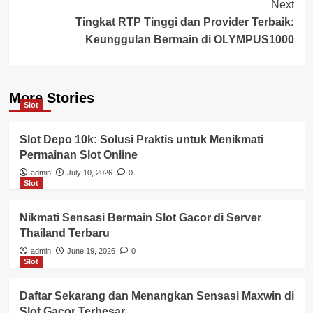
Next
Tingkat RTP Tinggi dan Provider Terbaik:
Keunggulan Bermain di OLYMPUS1000
More Stories
Slot
Slot Depo 10k: Solusi Praktis untuk Menikmati
Permainan Slot Online
admin
July 10, 2026
0
Slot
Nikmati Sensasi Bermain Slot Gacor di Server
Thailand Terbaru
admin
June 19, 2026
0
Slot
Daftar Sekarang dan Menangkan Sensasi Maxwin di
Slot Gacor Terbesar