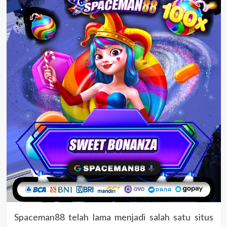
Spaceman88 telah lama menjadi salah satu situs