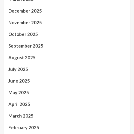
December 2025
November 2025
October 2025
September 2025
August 2025
July 2025
June 2025
May 2025
April 2025
March 2025
February 2025