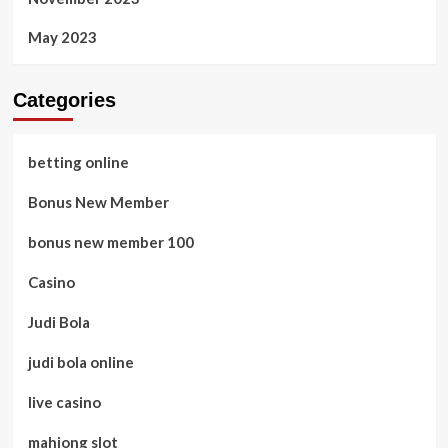
May 2023
Categories
betting online
Bonus New Member
bonus new member 100
Casino
Judi Bola
judi bola online
live casino
mahjong slot