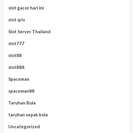
slot gacor hari ini
slot qris
Slot Server Thailand
slot777
slot88
slot888
Spaceman
spaceman88
Taruhan Bola
taruhan sepak bola
Uncategorized