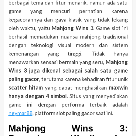
berbagai tema dan fitur menarik, namun ada satu
game yang mencuri perhatian karena
kegacorannya dan gaya klasik yang tidak lekang
oleh waktu, yaitu
Mahjong Wins 3
. Game slot ini
berhasil memadukan nuansa mahjong tradisional
dengan teknologi visual modern dan sistem
kemenangan yang tinggi. Tidak hanya
menawarkan sensasi bermain yang seru,
Mahjong
Wins 3 juga dikenal sebagai salah satu game
paling gacor
, terutama karena kehadiran fitur unik
scatter hitam
yang dapat menghasilkan
maxwin
hanya dengan 4 simbol
. Situs yang menyediakan
game ini dengan performa terbaik adalah
neymar88
, platform slot paling gacor saat ini.
Mahjong Wins 3: