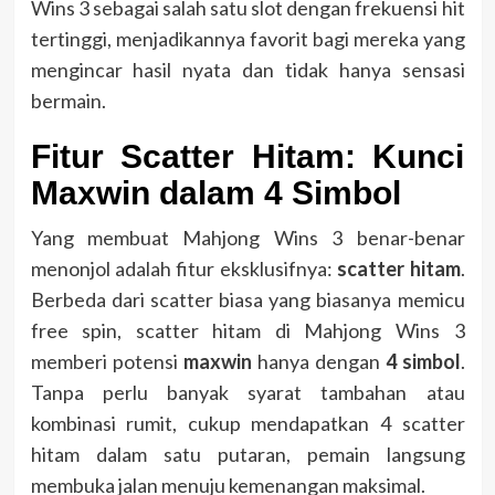
Wins 3 sebagai salah satu slot dengan frekuensi hit
tertinggi, menjadikannya favorit bagi mereka yang
mengincar hasil nyata dan tidak hanya sensasi
bermain.
Fitur Scatter Hitam: Kunci
Maxwin dalam 4 Simbol
Yang membuat Mahjong Wins 3 benar-benar
menonjol adalah fitur eksklusifnya:
scatter hitam
.
Berbeda dari scatter biasa yang biasanya memicu
free spin, scatter hitam di Mahjong Wins 3
memberi potensi
maxwin
hanya dengan
4 simbol
.
Tanpa perlu banyak syarat tambahan atau
kombinasi rumit, cukup mendapatkan 4 scatter
hitam dalam satu putaran, pemain langsung
membuka jalan menuju kemenangan maksimal.