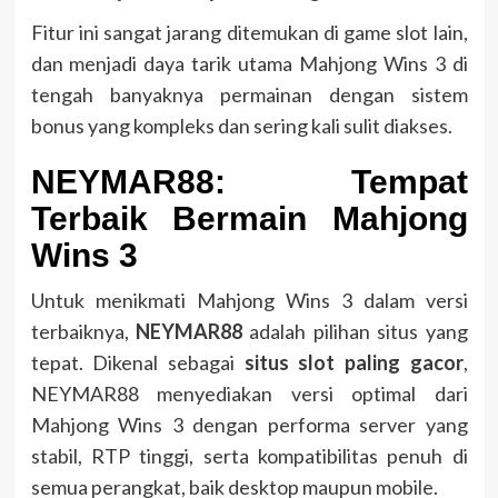
Fitur ini sangat jarang ditemukan di game slot lain,
dan menjadi daya tarik utama Mahjong Wins 3 di
tengah banyaknya permainan dengan sistem
bonus yang kompleks dan sering kali sulit diakses.
NEYMAR88: Tempat
Terbaik Bermain Mahjong
Wins 3
Untuk menikmati Mahjong Wins 3 dalam versi
terbaiknya,
NEYMAR88
adalah pilihan situs yang
tepat. Dikenal sebagai
situs slot paling gacor
,
NEYMAR88 menyediakan versi optimal dari
Mahjong Wins 3 dengan performa server yang
stabil, RTP tinggi, serta kompatibilitas penuh di
semua perangkat, baik desktop maupun mobile.