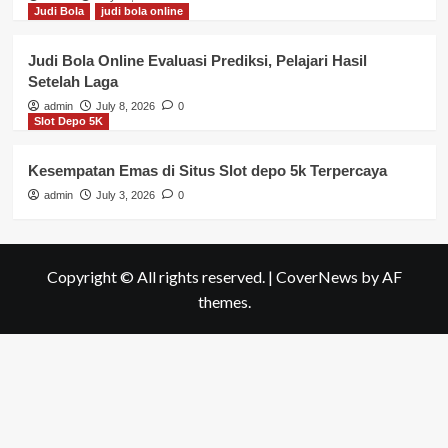
Judi Bola
judi bola online
Judi Bola Online Evaluasi Prediksi, Pelajari Hasil
Setelah Laga
admin
July 8, 2026
0
Slot Depo 5K
Kesempatan Emas di Situs Slot depo 5k Terpercaya
admin
July 3, 2026
0
Copyright © All rights reserved.
|
CoverNews
by AF
themes.