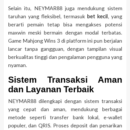
Selain itu, NEYMAR88 juga mendukung sistem
taruhan yang fleksibel, termasuk
bet kecil
, yang
berarti pemain tetap bisa mengakses potensi
maxwin meski bermain dengan modal terbatas.
Game Mahjong Wins 3 di platform ini pun berjalan
lancar tanpa gangguan, dengan tampilan visual
berkualitas tinggi dan pengalaman pengguna yang
nyaman.
Sistem Transaksi Aman
dan Layanan Terbaik
NEYMAR88 dilengkapi dengan sistem transaksi
yang cepat dan aman, mendukung berbagai
metode seperti transfer bank lokal, e-wallet
populer, dan QRIS. Proses deposit dan penarikan