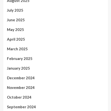
August 2025
July 2025
June 2025
May 2025
April 2025
March 2025
February 2025
January 2025
December 2024
November 2024
October 2024
September 2024