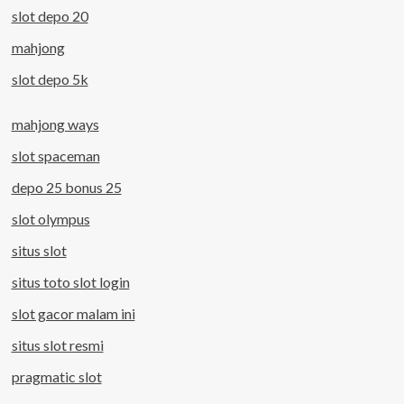
slot depo 20
mahjong
slot depo 5k
mahjong ways
slot spaceman
depo 25 bonus 25
slot olympus
situs slot
situs toto slot login
slot gacor malam ini
situs slot resmi
pragmatic slot