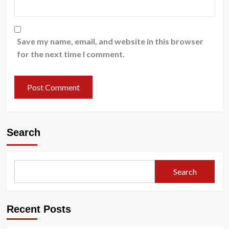
Save my name, email, and website in this browser
for the next time I comment.
Search
Search
Recent Posts