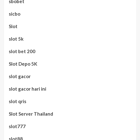
sbobet
sicbo
Slot
slot 5k
slot bet 200
Slot Depo 5K
slot gacor
slot gacor hari ini
slot qris
Slot Server Thailand
slot777
slot88