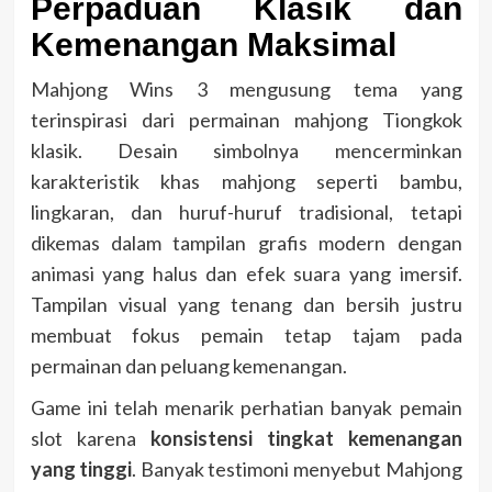
Perpaduan Klasik dan
Kemenangan Maksimal
Mahjong Wins 3 mengusung tema yang
terinspirasi dari permainan mahjong Tiongkok
klasik. Desain simbolnya mencerminkan
karakteristik khas mahjong seperti bambu,
lingkaran, dan huruf-huruf tradisional, tetapi
dikemas dalam tampilan grafis modern dengan
animasi yang halus dan efek suara yang imersif.
Tampilan visual yang tenang dan bersih justru
membuat fokus pemain tetap tajam pada
permainan dan peluang kemenangan.
Game ini telah menarik perhatian banyak pemain
slot karena
konsistensi tingkat kemenangan
yang tinggi
. Banyak testimoni menyebut Mahjong