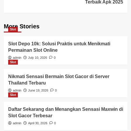
Terbaik Apk 2025
More Stories
Slot
Slot Depo 10k: Solusi Praktis untuk Menikmati
Permainan Slot Online
admin
July 10, 2026
0
Slot
Nikmati Sensasi Bermain Slot Gacor di Server
Thailand Terbaru
admin
June 19, 2026
0
Slot
Daftar Sekarang dan Menangkan Sensasi Maxwin di
Slot Gacor Terbesar
admin
April 30, 2026
0