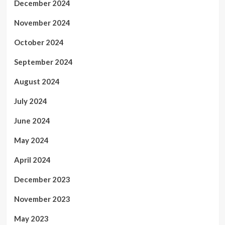
December 2024
November 2024
October 2024
September 2024
August 2024
July 2024
June 2024
May 2024
April 2024
December 2023
November 2023
May 2023