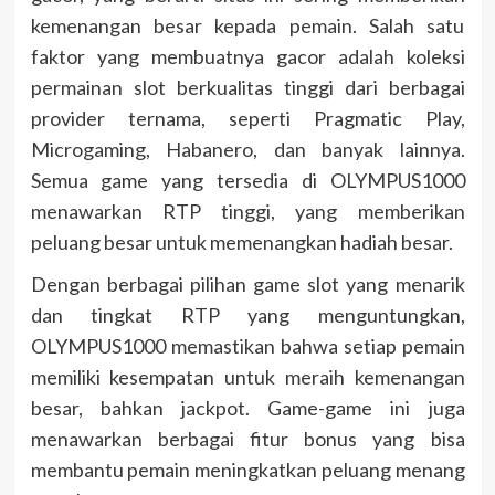
kemenangan besar kepada pemain. Salah satu
faktor yang membuatnya gacor adalah koleksi
permainan slot berkualitas tinggi dari berbagai
provider ternama, seperti Pragmatic Play,
Microgaming, Habanero, dan banyak lainnya.
Semua game yang tersedia di OLYMPUS1000
menawarkan RTP tinggi, yang memberikan
peluang besar untuk memenangkan hadiah besar.
Dengan berbagai pilihan game slot yang menarik
dan tingkat RTP yang menguntungkan,
OLYMPUS1000 memastikan bahwa setiap pemain
memiliki kesempatan untuk meraih kemenangan
besar, bahkan jackpot. Game-game ini juga
menawarkan berbagai fitur bonus yang bisa
membantu pemain meningkatkan peluang menang