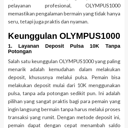
pelayanan profesional, OLYMPUS1000
memastikan pengalaman bermain yang tidak hanya
seru, tetapi juga praktis dan nyaman.
Keunggulan OLYMPUS1000
1.
Layanan Deposit Pulsa 10K Tanpa
Potongan
Salah satu keunggulan OLYMPUS1000 yang paling
menarik adalah kemudahan dalam melakukan
deposit, khususnya melalui pulsa. Pemain bisa
melakukan deposit mulai dari 10K menggunakan
pulsa, tanpa ada potongan sedikit pun. Ini adalah
pilihan yang sangat praktis bagi para pemain yang
ingin langsung bermain tanpa harus melalui proses
transaksi yang rumit. Dengan metode deposit ini,
pemain dapat dengan cepat menambah saldo