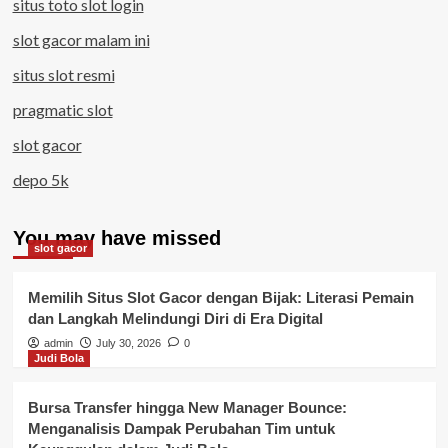
situs toto slot login
slot gacor malam ini
situs slot resmi
pragmatic slot
slot gacor
depo 5k
You may have missed
slot gacor
Memilih Situs Slot Gacor dengan Bijak: Literasi Pemain
dan Langkah Melindungi Diri di Era Digital
admin
July 30, 2026
0
Judi Bola
Bursa Transfer hingga New Manager Bounce:
Menganalisis Dampak Perubahan Tim untuk