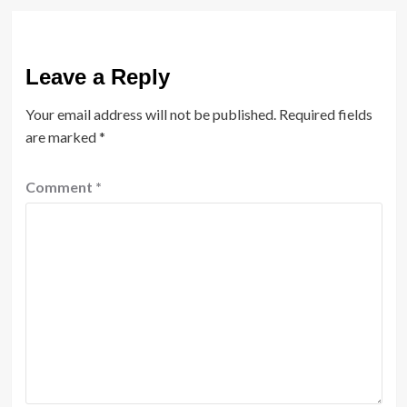
Leave a Reply
Your email address will not be published.
Required fields
are marked
*
Comment
*