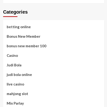
Categories
betting online
Bonus New Member
bonus new member 100
Casino
Judi Bola
judi bola online
live casino
mahjong slot
Mix Parlay