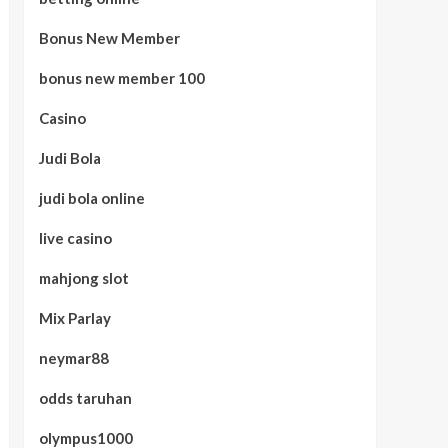
Bonus New Member
bonus new member 100
Casino
Judi Bola
judi bola online
live casino
mahjong slot
Mix Parlay
neymar88
odds taruhan
olympus1000