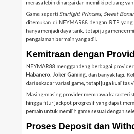
merasa lebih dihargai dan memiliki peluang ya
Game seperti
Starlight Princess
,
Sweet Bona
ditemukan di NEYMAR88 dengan RTP yang dip
hanya menjadi daya tarik, tetapi juga mencer
pengalaman bermain yang adil.
Kemitraan dengan Provid
NEYMAR88 menggandeng berbagai provider b
Habanero
,
Joker Gaming
, dan banyak lagi. K
dari sekadar variasi game, tetapi juga kualitas
Masing-masing provider membawa karakteristik
hingga fitur jackpot progresif yang dapat mem
pemain untuk memilih game sesuai dengan sele
Proses Deposit dan With