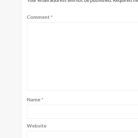
Comment
*
Name
*
Website