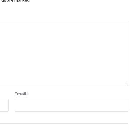
Email
*