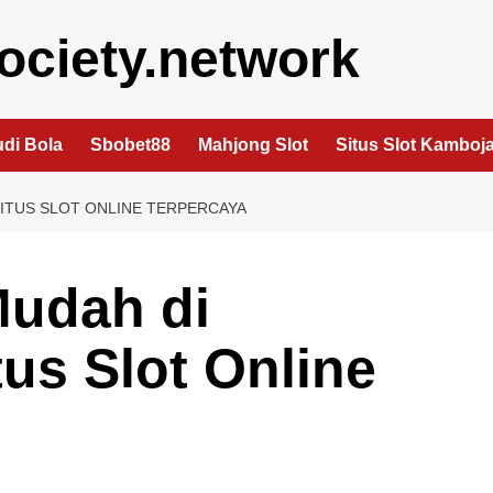
ciety.network
udi Bola
Sbobet88
Mahjong Slot
Situs Slot Kamboj
ITUS SLOT ONLINE TERPERCAYA
udah di
us Slot Online