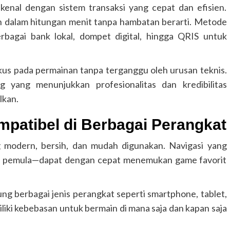
kenal dengan sistem transaksi yang cepat dan efisien.
n dalam hitungan menit tanpa hambatan berarti. Metode
agai bank lokal, dompet digital, hingga QRIS untuk
fokus pada permainan tanpa terganggu oleh urusan teknis.
g yang menunjukkan profesionalitas dan kredibilitas
lkan.
patibel di Berbagai Perangkat
modern, bersih, dan mudah digunakan. Navigasi yang
in pemula—dapat dengan cepat menemukan game favorit
ng berbagai jenis perangkat seperti smartphone, tablet,
ki kebebasan untuk bermain di mana saja dan kapan saja