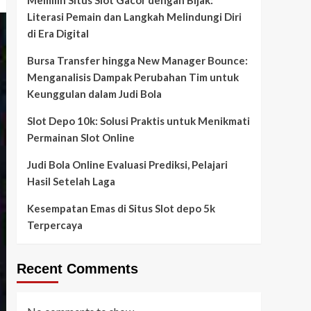
Memilih Situs Slot Gacor dengan Bijak:
Literasi Pemain dan Langkah Melindungi Diri
di Era Digital
Bursa Transfer hingga New Manager Bounce:
Menganalisis Dampak Perubahan Tim untuk
Keunggulan dalam Judi Bola
Slot Depo 10k: Solusi Praktis untuk Menikmati
Permainan Slot Online
Judi Bola Online Evaluasi Prediksi, Pelajari
Hasil Setelah Laga
Kesempatan Emas di Situs Slot depo 5k
Terpercaya
Recent Comments