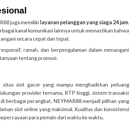
sional
R88 juga memiliki
layanan pelanggan yang siaga 24 jam
.
berbagai kanal komunikasi lainnya untuk memastikan bahwa
angani secara cepat dan tepat.
responsif, ramah, dan berpengalaman dalam menangani
ertanyaan tentang promosi.
 situs slot gacor yang mampu menghadirkan peluang
kungan provider ternama, RTP tinggi, sistem transaksi
 di berbagai perangkat, NEYMAR88 menjadi pilihan yang
aman slot online yang maksimal. Kualitas dan konsistensi
 kepercayaan para pemain dari waktu ke waktu.