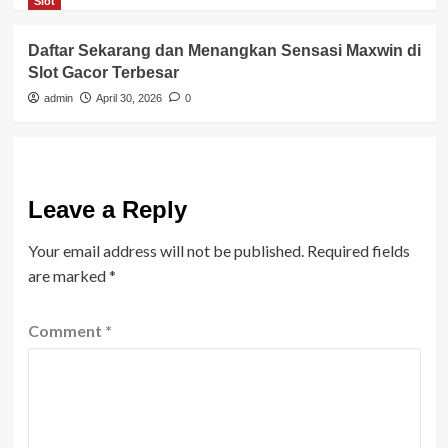
Slot
Daftar Sekarang dan Menangkan Sensasi Maxwin di
Slot Gacor Terbesar
admin
April 30, 2026
0
Leave a Reply
Your email address will not be published.
Required fields
are marked
*
Comment
*