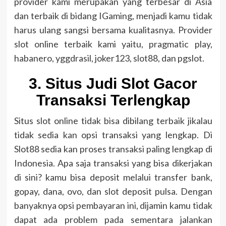
provider kami merupakan yang terbesar di Asia
dan terbaik di bidang IGaming, menjadi kamu tidak
harus ulang sangsi bersama kualitasnya. Provider
slot online terbaik kami yaitu, pragmatic play,
habanero, yggdrasil, joker123, slot88, dan pgslot.
3. Situs Judi Slot Gacor
Transaksi Terlengkap
Situs slot online tidak bisa dibilang terbaik jikalau
tidak sedia kan opsi transaksi yang lengkap. Di
Slot88 sedia kan proses transaksi paling lengkap di
Indonesia. Apa saja transaksi yang bisa dikerjakan
di sini? kamu bisa deposit melalui transfer bank,
gopay, dana, ovo, dan slot deposit pulsa. Dengan
banyaknya opsi pembayaran ini, dijamin kamu tidak
dapat ada problem pada sementara jalankan