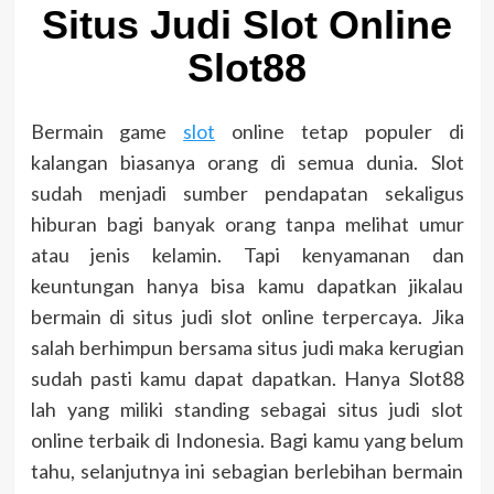
Situs Judi Slot Online
Slot88
Bermain game
slot
online tetap populer di
kalangan biasanya orang di semua dunia. Slot
sudah menjadi sumber pendapatan sekaligus
hiburan bagi banyak orang tanpa melihat umur
atau jenis kelamin. Tapi kenyamanan dan
keuntungan hanya bisa kamu dapatkan jikalau
bermain di situs judi slot online terpercaya. Jika
salah berhimpun bersama situs judi maka kerugian
sudah pasti kamu dapat dapatkan. Hanya Slot88
lah yang miliki standing sebagai situs judi slot
online terbaik di Indonesia. Bagi kamu yang belum
tahu, selanjutnya ini sebagian berlebihan bermain