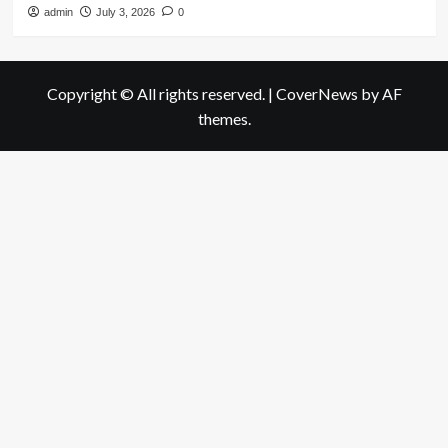
admin
July 3, 2026
0
Copyright © All rights reserved.
|
CoverNews
by AF
themes.