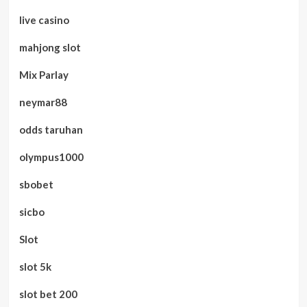
live casino
mahjong slot
Mix Parlay
neymar88
odds taruhan
olympus1000
sbobet
sicbo
Slot
slot 5k
slot bet 200