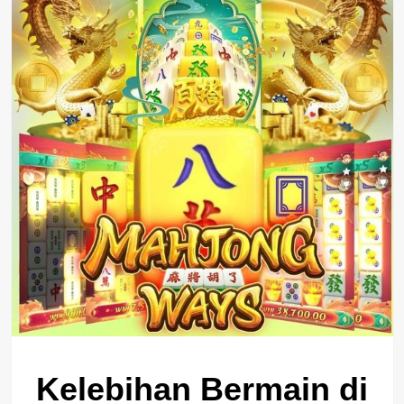
Kelebihan Bermain di