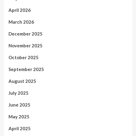
April 2026
March 2026
December 2025
November 2025
October 2025
September 2025
August 2025
July 2025
June 2025
May 2025
April 2025