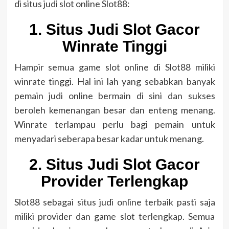
di situs judi slot online Slot88:
1. Situs Judi Slot Gacor
Winrate Tinggi
Hampir semua game slot online di Slot88 miliki
winrate tinggi. Hal ini lah yang sebabkan banyak
pemain judi online bermain di sini dan sukses
beroleh kemenangan besar dan enteng menang.
Winrate terlampau perlu bagi pemain untuk
menyadari seberapa besar kadar untuk menang.
2. Situs Judi Slot Gacor
Provider Terlengkap
Slot88 sebagai situs judi online terbaik pasti saja
miliki provider dan game slot terlengkap. Semua