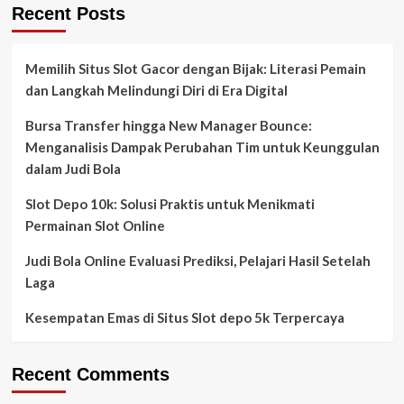
Recent Posts
Memilih Situs Slot Gacor dengan Bijak: Literasi Pemain
dan Langkah Melindungi Diri di Era Digital
Bursa Transfer hingga New Manager Bounce:
Menganalisis Dampak Perubahan Tim untuk Keunggulan
dalam Judi Bola
Slot Depo 10k: Solusi Praktis untuk Menikmati
Permainan Slot Online
Judi Bola Online Evaluasi Prediksi, Pelajari Hasil Setelah
Laga
Kesempatan Emas di Situs Slot depo 5k Terpercaya
Recent Comments