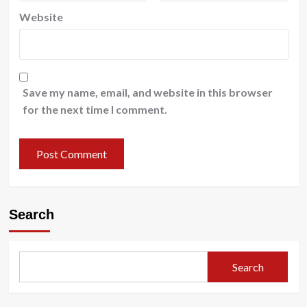
Website
Save my name, email, and website in this browser
for the next time I comment.
Search
Search