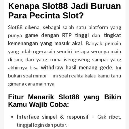
Kenapa Slot88 Jadi Buruan
Para Pecinta Slot?
Slot88 dikenal sebagai salah satu platform yang
punya
game dengan RTP tinggi
dan
tingkat
kemenangan yang masuk akal
. Banyak pemain
yang udah ngerasain sendiri betapa serunya main
di sini, dari yang cuma iseng-iseng sampai yang
akhirnya bisa
withdraw hasil menang gede
. Ini
bukan soal mimpi — ini soal realita kalau kamu tahu
gimana cara mainnya.
Fitur Menarik Slot88 yang Bikin
Kamu Wajib Coba:
Interface simpel & responsif
– Gak ribet,
tinggal login dan putar.