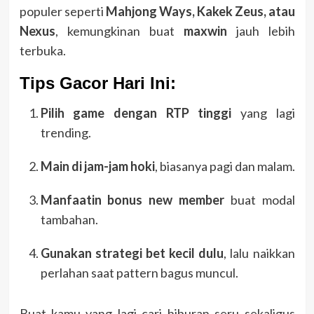
populer seperti
Mahjong Ways, Kakek Zeus, atau
Nexus
, kemungkinan buat
maxwin
jauh lebih
terbuka.
Tips Gacor Hari Ini:
Pilih game dengan RTP tinggi
yang lagi
trending.
Main di jam-jam hoki
, biasanya pagi dan malam.
Manfaatin bonus new member
buat modal
tambahan.
Gunakan strategi bet kecil dulu
, lalu naikkan
perlahan saat pattern bagus muncul.
Buat kamu yang lagi cari hiburan seru sekaligus