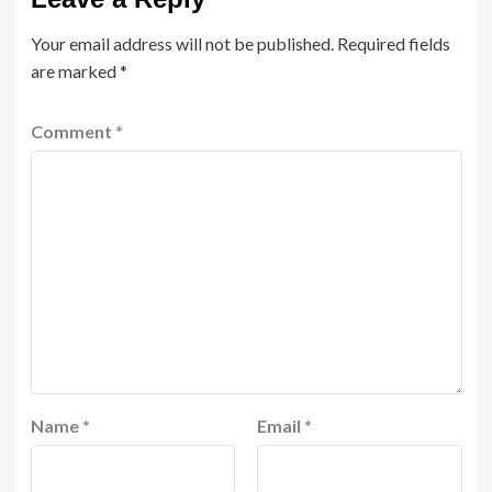
Your email address will not be published.
Required fields
are marked
*
Comment
*
Name
*
Email
*