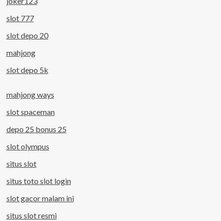
joker123
slot 777
slot depo 20
mahjong
slot depo 5k
mahjong ways
slot spaceman
depo 25 bonus 25
slot olympus
situs slot
situs toto slot login
slot gacor malam ini
situs slot resmi