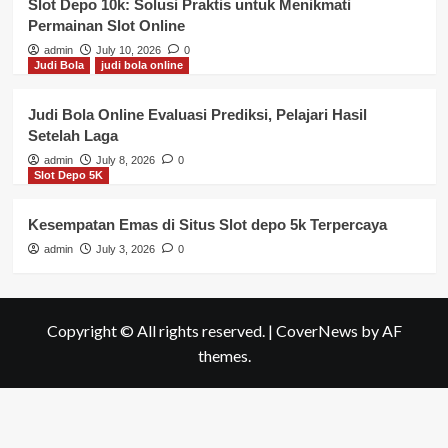
Slot Depo 10k: Solusi Praktis untuk Menikmati
Permainan Slot Online
admin
July 10, 2026
0
Judi Bola
judi bola online
Judi Bola Online Evaluasi Prediksi, Pelajari Hasil
Setelah Laga
admin
July 8, 2026
0
Slot Depo 5K
Kesempatan Emas di Situs Slot depo 5k Terpercaya
admin
July 3, 2026
0
Copyright © All rights reserved.
|
CoverNews
by AF
themes.