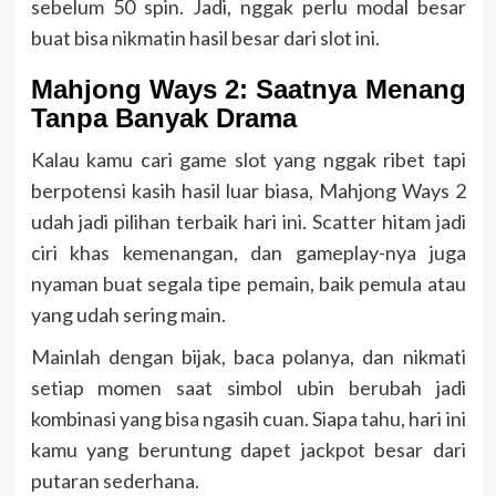
sebelum 50 spin. Jadi, nggak perlu modal besar
buat bisa nikmatin hasil besar dari slot ini.
Mahjong Ways 2: Saatnya Menang
Tanpa Banyak Drama
Kalau kamu cari game slot yang nggak ribet tapi
berpotensi kasih hasil luar biasa, Mahjong Ways 2
udah jadi pilihan terbaik hari ini. Scatter hitam jadi
ciri khas kemenangan, dan gameplay-nya juga
nyaman buat segala tipe pemain, baik pemula atau
yang udah sering main.
Mainlah dengan bijak, baca polanya, dan nikmati
setiap momen saat simbol ubin berubah jadi
kombinasi yang bisa ngasih cuan. Siapa tahu, hari ini
kamu yang beruntung dapet jackpot besar dari
putaran sederhana.