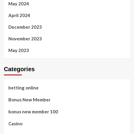
May 2024
April 2024
December 2023
November 2023
May 2023
Categories
betting online
Bonus New Member
bonus new member 100
Casino