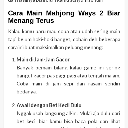
Cara Main Mahjong Ways 2 Biar
Menang Terus
Kalau kamu baru mau coba atau udah sering main
tapi belum hoki-hoki banget, cobain deh beberapa
cara ini buat maksimalkan peluang menang:
Main di Jam-Jam Gacor
Banyak pemain bilang kalau game ini sering
banget gacor pas pagi-pagi atau tengah malam.
Coba main di jam sepi dan rasain sendiri
bedanya.
Awali dengan Bet Kecil Dulu
Nggak usah langsung all-in. Mulai aja dulu dari
bet kecil biar kamu bisa baca pola dan lihat