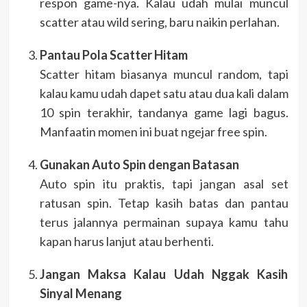
respon game-nya. Kalau udah mulai muncul
scatter atau wild sering, baru naikin perlahan.
Pantau Pola Scatter Hitam
Scatter hitam biasanya muncul random, tapi
kalau kamu udah dapet satu atau dua kali dalam
10 spin terakhir, tandanya game lagi bagus.
Manfaatin momen ini buat ngejar free spin.
Gunakan Auto Spin dengan Batasan
Auto spin itu praktis, tapi jangan asal set
ratusan spin. Tetap kasih batas dan pantau
terus jalannya permainan supaya kamu tahu
kapan harus lanjut atau berhenti.
Jangan Maksa Kalau Udah Nggak Kasih
Sinyal Menang