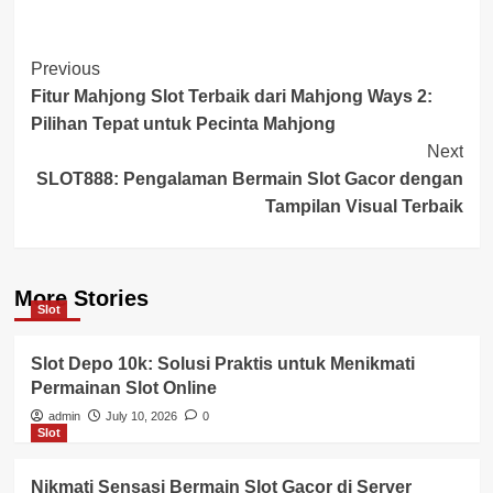
Post
Previous
Fitur Mahjong Slot Terbaik dari Mahjong Ways 2:
Navigation
Pilihan Tepat untuk Pecinta Mahjong
Next
SLOT888: Pengalaman Bermain Slot Gacor dengan
Tampilan Visual Terbaik
More Stories
Slot
Slot Depo 10k: Solusi Praktis untuk Menikmati
Permainan Slot Online
admin
July 10, 2026
0
Slot
Nikmati Sensasi Bermain Slot Gacor di Server