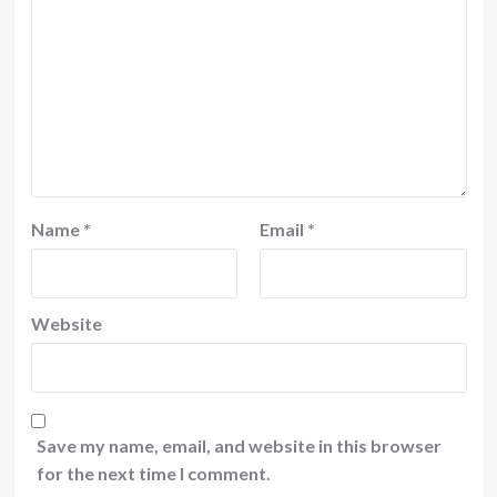
Name
*
Email
*
Website
Save my name, email, and website in this browser
for the next time I comment.