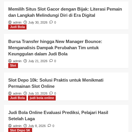
Memilih Situs Slot Gacor dengan Bijak: Literasi Pemain
dan Langkah Melindungi Diri di Era Digital
admin
July 30, 2026
0
Judi Bola
Bursa Transfer hingga New Manager Bounce:
Menganalisis Dampak Perubahan Tim untuk
Keunggulan dalam Judi Bola
admin
July 21, 2026
0
Slot
Slot Depo 10k: Solusi Praktis untuk Menikmati
Permainan Slot Online
admin
July 10, 2026
0
Judi Bola
judi bola online
Judi Bola Online Evaluasi Prediksi, Pelajari Hasil
Setelah Laga
admin
July 8, 2026
0
Slot Depo 5K