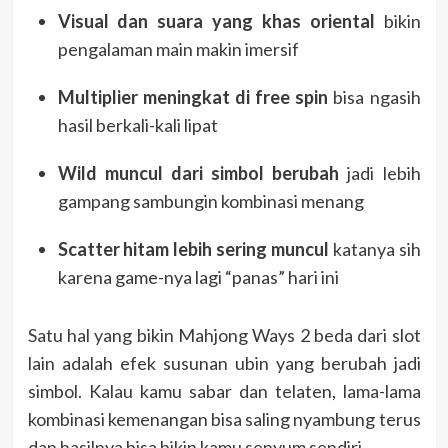
Visual dan suara yang khas oriental
bikin
pengalaman main makin imersif
Multiplier meningkat di free spin
bisa ngasih
hasil berkali-kali lipat
Wild muncul dari simbol berubah
jadi lebih
gampang sambungin kombinasi menang
Scatter hitam lebih sering muncul
katanya sih
karena game-nya lagi “panas” hari ini
Satu hal yang bikin Mahjong Ways 2 beda dari slot
lain adalah efek susunan ubin yang berubah jadi
simbol. Kalau kamu sabar dan telaten, lama-lama
kombinasi kemenangan bisa saling nyambung terus
dan hasilnya bisa bikin kamu senyum sendiri.