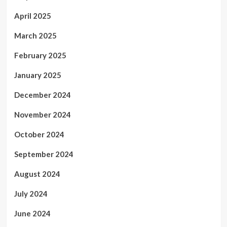
April 2025
March 2025
February 2025
January 2025
December 2024
November 2024
October 2024
September 2024
August 2024
July 2024
June 2024