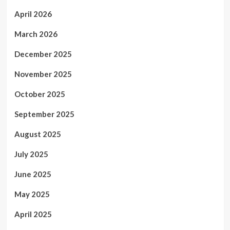
April 2026
March 2026
December 2025
November 2025
October 2025
September 2025
August 2025
July 2025
June 2025
May 2025
April 2025