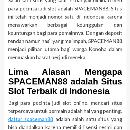
Salah satu situs yang saat ini banyak diminati oleh
para pecinta judi slot adalah SPACEMAN88. Situs
ini telah menjadi nomor satu di Indonesia karena
menawarkan berbagai keunggulan dan
keuntungan bagi para pemainnya. Dengan deposit
rendah namun hasil yang melimpah, SPACEMAN88
menjadi pilihan utama bagi warga Konoha dalam
memuaskan hasrat berjudi mereka.
Lima Alasan Mengapa
SPACEMAN88 adalah Situs
Slot Terbaik di Indonesia
Bagi para pecinta judi slot online, mencari situs
terpercaya untuk bermain adalah hal yang penting.
daftar spaceman88
adalah salah satu situs yang
bisa diandalkan karena memiliki lisensi resmi dan