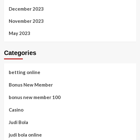
December 2023
November 2023
May 2023
Categories
betting online
Bonus New Member
bonus new member 100
Casino
Judi Bola
judi bola online