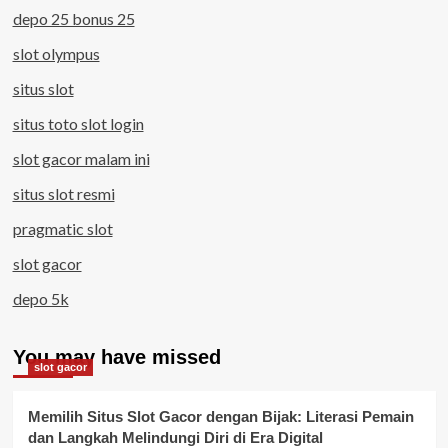
depo 25 bonus 25
slot olympus
situs slot
situs toto slot login
slot gacor malam ini
situs slot resmi
pragmatic slot
slot gacor
depo 5k
You may have missed
slot gacor
Memilih Situs Slot Gacor dengan Bijak: Literasi Pemain
dan Langkah Melindungi Diri di Era Digital