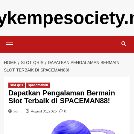
Skip
ykempesociety.
to
content
Primary
Menu
HOME
SLOT QRIS
DAPATKAN PENGALAMAN BERMAIN
SLOT TERBAIK DI SPACEMAN88!
slot qris
spaceman88
Dapatkan Pengalaman Bermain
Slot Terbaik di SPACEMAN88!
admin
August 31, 2025
0