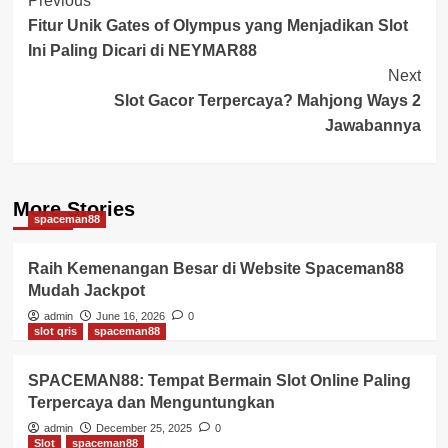
Post
Previous
Fitur Unik Gates of Olympus yang Menjadikan Slot
Navigation
Ini Paling Dicari di NEYMAR88
Next
Slot Gacor Terpercaya? Mahjong Ways 2
Jawabannya
More Stories
spaceman88
Raih Kemenangan Besar di Website Spaceman88
Mudah Jackpot
admin
June 16, 2026
0
slot qris
spaceman88
SPACEMAN88: Tempat Bermain Slot Online Paling
Terpercaya dan Menguntungkan
admin
December 25, 2025
0
Slot
spaceman88