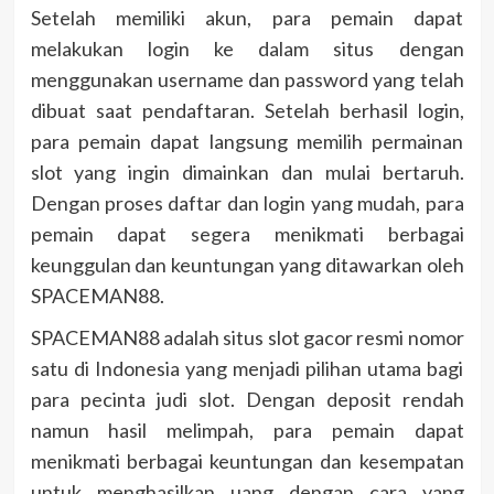
Setelah memiliki akun, para pemain dapat
melakukan login ke dalam situs dengan
menggunakan username dan password yang telah
dibuat saat pendaftaran. Setelah berhasil login,
para pemain dapat langsung memilih permainan
slot yang ingin dimainkan dan mulai bertaruh.
Dengan proses daftar dan login yang mudah, para
pemain dapat segera menikmati berbagai
keunggulan dan keuntungan yang ditawarkan oleh
SPACEMAN88.
SPACEMAN88 adalah situs slot gacor resmi nomor
satu di Indonesia yang menjadi pilihan utama bagi
para pecinta judi slot. Dengan deposit rendah
namun hasil melimpah, para pemain dapat
menikmati berbagai keuntungan dan kesempatan
untuk menghasilkan uang dengan cara yang