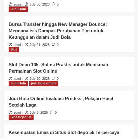
admin
July 30, 2026
0
Judi Bola
Bursa Transfer hingga New Manager Bounce:
Menganalisis Dampak Perubahan Tim untuk
Keunggulan dalam Judi Bola
admin
July 21, 2026
0
Slot
Slot Depo 10k: Solusi Praktis untuk Menikmati
Permainan Slot Online
admin
July 10, 2026
0
Judi Bola
judi bola online
Judi Bola Online Evaluasi Prediksi, Pelajari Hasil
Setelah Laga
admin
July 8, 2026
0
Slot Depo 5K
Kesempatan Emas di Situs Slot depo 5k Terpercaya