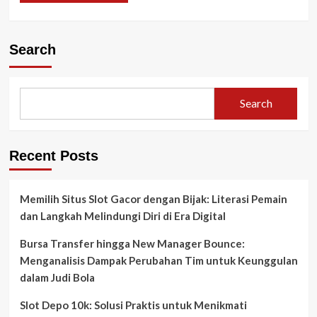
Search
Search
Recent Posts
Memilih Situs Slot Gacor dengan Bijak: Literasi Pemain
dan Langkah Melindungi Diri di Era Digital
Bursa Transfer hingga New Manager Bounce:
Menganalisis Dampak Perubahan Tim untuk Keunggulan
dalam Judi Bola
Slot Depo 10k: Solusi Praktis untuk Menikmati