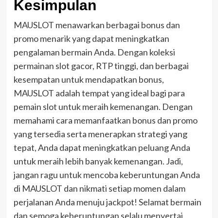
Kesimpulan
MAUSLOT menawarkan berbagai bonus dan
promo menarik yang dapat meningkatkan
pengalaman bermain Anda. Dengan koleksi
permainan slot gacor, RTP tinggi, dan berbagai
kesempatan untuk mendapatkan bonus,
MAUSLOT adalah tempat yang ideal bagi para
pemain slot untuk meraih kemenangan. Dengan
memahami cara memanfaatkan bonus dan promo
yang tersedia serta menerapkan strategi yang
tepat, Anda dapat meningkatkan peluang Anda
untuk meraih lebih banyak kemenangan. Jadi,
jangan ragu untuk mencoba keberuntungan Anda
di MAUSLOT dan nikmati setiap momen dalam
perjalanan Anda menuju jackpot! Selamat bermain
dan semoga keberuntungan selalu menyertai