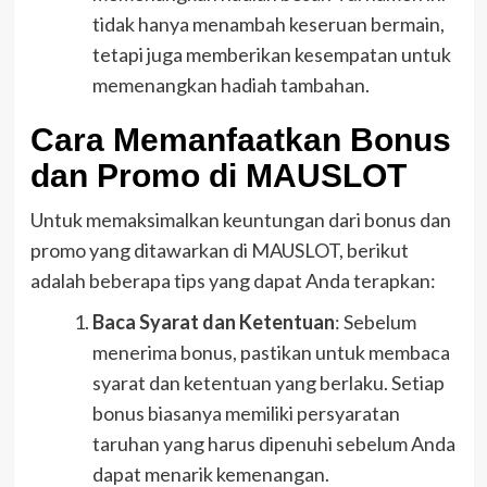
tidak hanya menambah keseruan bermain,
tetapi juga memberikan kesempatan untuk
memenangkan hadiah tambahan.
Cara Memanfaatkan Bonus
dan Promo di MAUSLOT
Untuk memaksimalkan keuntungan dari bonus dan
promo yang ditawarkan di MAUSLOT, berikut
adalah beberapa tips yang dapat Anda terapkan:
Baca Syarat dan Ketentuan
: Sebelum
menerima bonus, pastikan untuk membaca
syarat dan ketentuan yang berlaku. Setiap
bonus biasanya memiliki persyaratan
taruhan yang harus dipenuhi sebelum Anda
dapat menarik kemenangan.