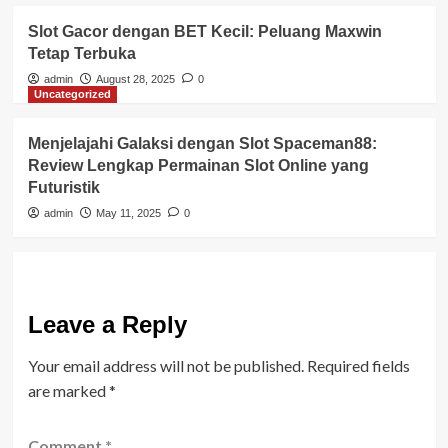
Slot Gacor dengan BET Kecil: Peluang Maxwin
Tetap Terbuka
admin
August 28, 2025
0
Uncategorized
Menjelajahi Galaksi dengan Slot Spaceman88:
Review Lengkap Permainan Slot Online yang
Futuristik
admin
May 11, 2025
0
Leave a Reply
Your email address will not be published.
Required fields
are marked
*
Comment
*