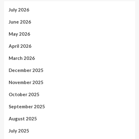
July 2026
June 2026
May 2026
April 2026
March 2026
December 2025
November 2025
October 2025
September 2025
August 2025
July 2025