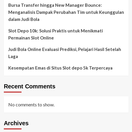
Bursa Transfer hingga New Manager Bounce:
Menganalisis Dampak Perubahan Tim untuk Keunggulan
dalam Judi Bola
Slot Depo 10k: Solusi Praktis untuk Menikmati
Permainan Slot Online
Judi Bola Online Evaluasi Prediksi, Pelajari Hasil Setelah
Laga
Kesempatan Emas di Situs Slot depo 5k Terpercaya
Recent Comments
No comments to show.
Archives