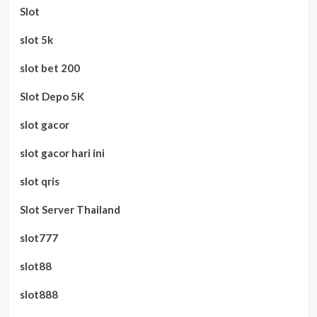
Slot
slot 5k
slot bet 200
Slot Depo 5K
slot gacor
slot gacor hari ini
slot qris
Slot Server Thailand
slot777
slot88
slot888