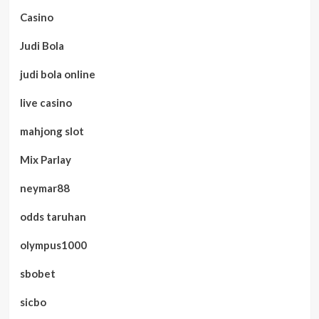
Casino
Judi Bola
judi bola online
live casino
mahjong slot
Mix Parlay
neymar88
odds taruhan
olympus1000
sbobet
sicbo