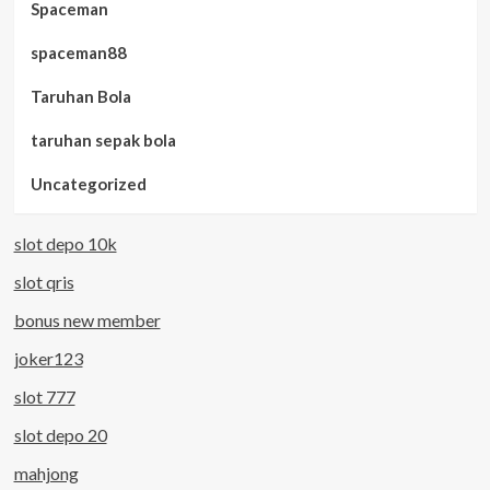
Spaceman
spaceman88
Taruhan Bola
taruhan sepak bola
Uncategorized
slot depo 10k
slot qris
bonus new member
joker123
slot 777
slot depo 20
mahjong