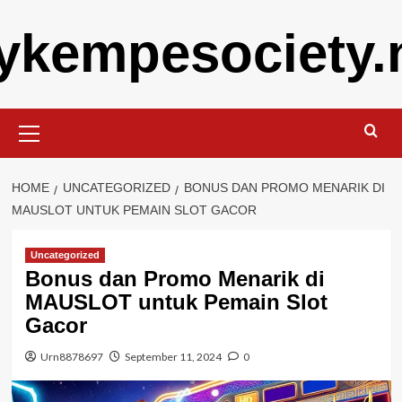
Skip
ykempesociety.
to
content
Primary
Menu
HOME
UNCATEGORIZED
BONUS DAN PROMO MENARIK DI
MAUSLOT UNTUK PEMAIN SLOT GACOR
Uncategorized
Bonus dan Promo Menarik di
MAUSLOT untuk Pemain Slot
Gacor
Urn8878697
September 11, 2024
0