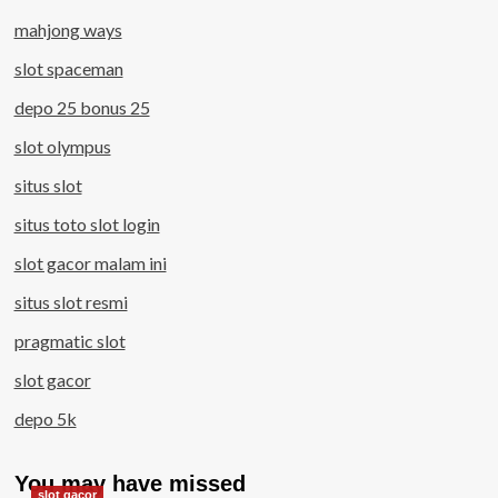
mahjong ways
slot spaceman
depo 25 bonus 25
slot olympus
situs slot
situs toto slot login
slot gacor malam ini
situs slot resmi
pragmatic slot
slot gacor
depo 5k
You may have missed
slot gacor