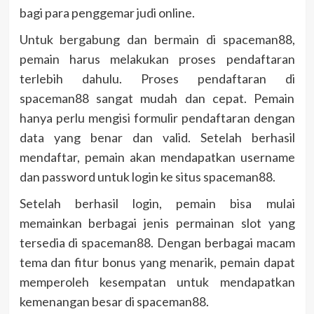
bagi para penggemar judi online.
Untuk bergabung dan bermain di spaceman88,
pemain harus melakukan proses pendaftaran
terlebih dahulu. Proses pendaftaran di
spaceman88 sangat mudah dan cepat. Pemain
hanya perlu mengisi formulir pendaftaran dengan
data yang benar dan valid. Setelah berhasil
mendaftar, pemain akan mendapatkan username
dan password untuk login ke situs spaceman88.
Setelah berhasil login, pemain bisa mulai
memainkan berbagai jenis permainan slot yang
tersedia di spaceman88. Dengan berbagai macam
tema dan fitur bonus yang menarik, pemain dapat
memperoleh kesempatan untuk mendapatkan
kemenangan besar di spaceman88.