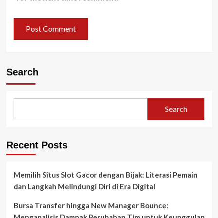
Search
Search
Recent Posts
Memilih Situs Slot Gacor dengan Bijak: Literasi Pemain
dan Langkah Melindungi Diri di Era Digital
Bursa Transfer hingga New Manager Bounce:
Menganalisis Dampak Perubahan Tim untuk Keunggulan