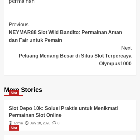
permainan
Post
Previous
NEYMAR88 Slot Wild Bandito: Permainan Aman
Navigation
dan Fair untuk Pemain
Next
Peluang Menang Besar di Situs Slot Terpercaya
Olympus1000
More Stories
Slot
Slot Depo 10k: Solusi Praktis untuk Menikmati
Permainan Slot Online
admin
July 10, 2026
0
Slot