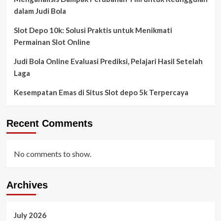
dalam Judi Bola
Slot Depo 10k: Solusi Praktis untuk Menikmati
Permainan Slot Online
Judi Bola Online Evaluasi Prediksi, Pelajari Hasil Setelah
Laga
Kesempatan Emas di Situs Slot depo 5k Terpercaya
Recent Comments
No comments to show.
Archives
July 2026