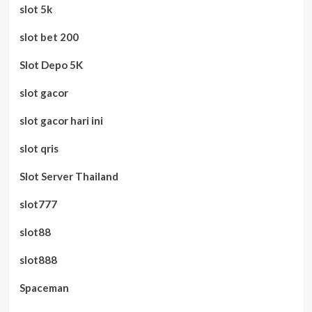
slot 5k
slot bet 200
Slot Depo 5K
slot gacor
slot gacor hari ini
slot qris
Slot Server Thailand
slot777
slot88
slot888
Spaceman