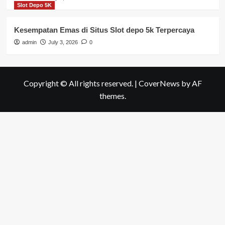
Slot Depo 5K
Kesempatan Emas di Situs Slot depo 5k Terpercaya
admin
July 3, 2026
0
Copyright © All rights reserved.
|
CoverNews
by AF
themes.