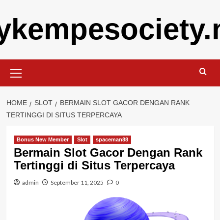
Skip
ykempesociety.
to
content
Primary
Menu
HOME
SLOT
BERMAIN SLOT GACOR DENGAN RANK
TERTINGGI DI SITUS TERPERCAYA
Bonus New Member
Slot
spaceman88
Bermain Slot Gacor Dengan Rank
Tertinggi di Situs Terpercaya
admin
September 11, 2025
0