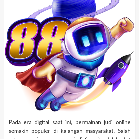
Pada era digital saat ini, permainan judi online
semakin populer di kalangan masyarakat. Salah